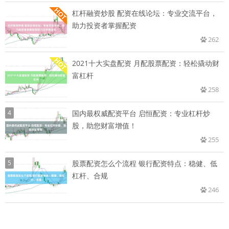
杠杆融资炒股 配资在线论坛：专业交流平台，
助力投资者掌握配资
262
2021十大实盘配资 月配股票配资：轻松撬动财
富杠杆
258
4
国内最权威配资平台 启恒配资：专业杠杆炒
股，助您财富增值！
255
5
股票配资怎么个流程 银行配资特点：稳健、低
杠杆、合规
246