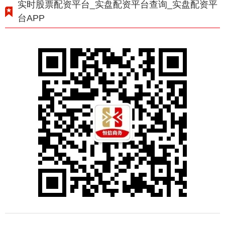
实时股票配资平台_实盘配资平台查询_实盘配资平
台APP