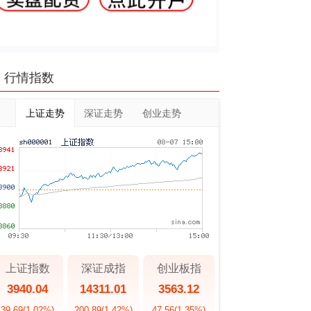
行情指数
上证走势
深证走势
创业走势
上证指数
深证成指
创业板指
3940.04
14311.01
3563.12
39.69
(1.02%)
200.89
(1.42%)
47.56
(1.35%)