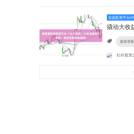
实盘配资平台AP
撬动大收
最靠谱
杠杆股票