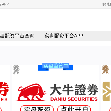
APP
实时
盘配资平台查询
实盘配资平台APP