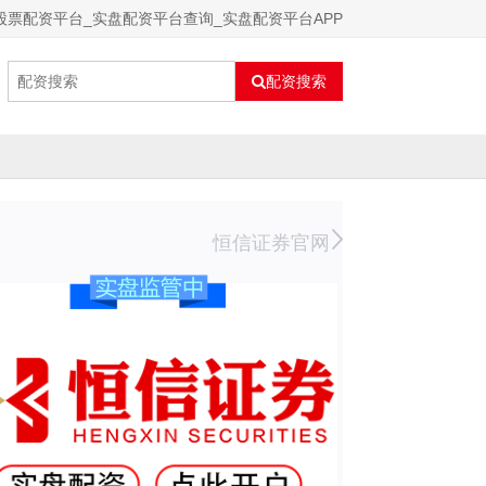
股票配资平台_实盘配资平台查询_实盘配资平台APP
配资搜索
恒信证券官网