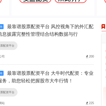
最靠谱股票配资平台 风控视角下的外汇配
询
信息披露完整性管理结合结构数据与行
股票配资平台
公司
200
最靠谱股票配资平台 大牛时代配资：专业
询
服务，助您轻松把握股市大牛行情！
股票配资平台
网站
225