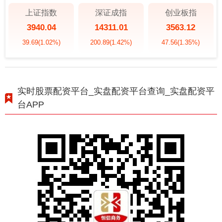
上证指数
深证成指
创业板指
3940.04
14311.01
3563.12
39.69
(1.02%)
200.89
(1.42%)
47.56
(1.35%)
实时股票配资平台_实盘配资平台查询_实盘配资平
台APP