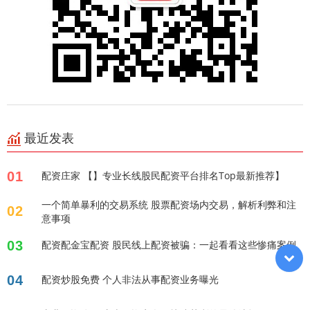
最近发表
01
配资庄家 【】专业长线股民配资平台排名Top最新推荐】
一个简单暴利的交易系统 股票配资场内交易，解析利弊和注
02
意事项
03
配资配金宝配资 股民线上配资被骗：一起看看这些惨痛案例
04
配资炒股免费 个人非法从事配资业务曝光