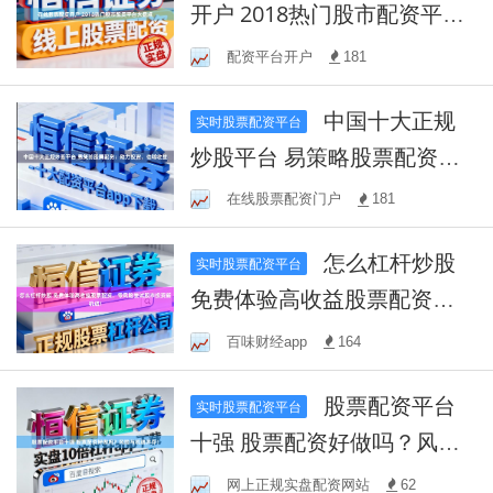
开户 2018热门股市配资平台
大盘点
配资平台开户
181
中国十大正规
实时股票配资平台
炒股平台 易策略股票配资：
助力投资，倍增收益
在线股票配资门户
181
怎么杠杆炒股
实时股票配资平台
免费体验高收益股票配资，
零风险尝试股市投资新机
百味财经app
164
遇！
股票配资平台
实时股票配资平台
十强 股票配资好做吗？风险
与机遇并存！
网上正规实盘配资网站
62