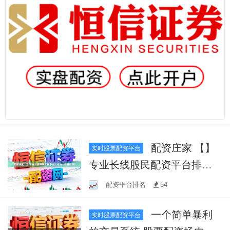
配资庄家 【】
实时股票配资平台
专业长线股民配资平台排名T
op最新推荐】
配资平台排名
54
一个简单暴利
实时股票配资平台