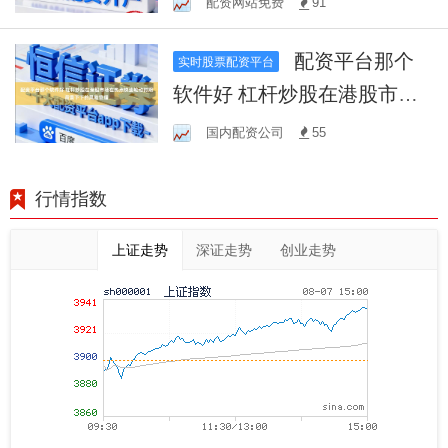
配资网站免费
91
区
配资平台那个
实时股票配资平台
软件好 杠杆炒股在港股市场
在热点快速轮动时期背景下
国内配资公司
55
下的风险管理
行情指数
上证走势
深证走势
创业走势