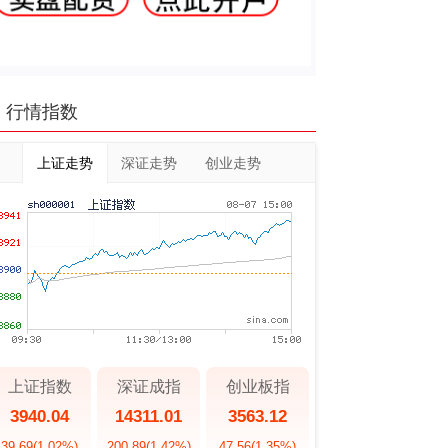
行情指数
上证走势
深证走势
创业走势
上证指数
深证成指
创业板指
3940.04
14311.01
3563.12
39.69
(1.02%)
200.89
(1.42%)
47.56
(1.35%)