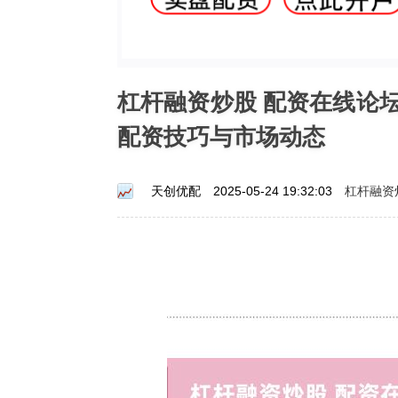
杠杆融资炒股 配资在线论
配资技巧与市场动态
杠杆融资
天创优配
2025-05-24 19:32:03