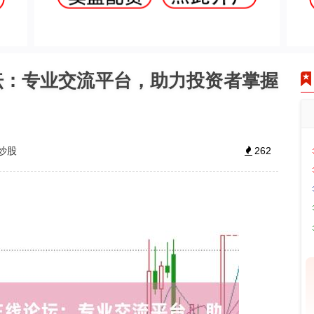
坛：专业交流平台，助力投资者掌握
炒股
262