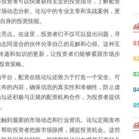
手投资者可以快速获得宝贵的投资指导，了解配资
市场动态分析。论坛中的专业文章和实战案例，更
自身的投资技能。
大亮点。在这里，投资者们不仅可以提出问题，寻
0
与志同道合的伙伴分享自己的见解和心得。这种互
传递和知识的更新，让投资者们能够紧跟市场步
0
投资策略。
0
的平台，配资在线论坛还致力于打造一个安全、可
发布的内容，确保信息的真实性和准确性，防止虚
0
论坛还积极与正规的配资机构合作，为投资者提供
0
。
接触到最新的市场动态和行业资讯。论坛定期发布
，帮助投资者把握市场脉搏，捕捉投资机会。这些