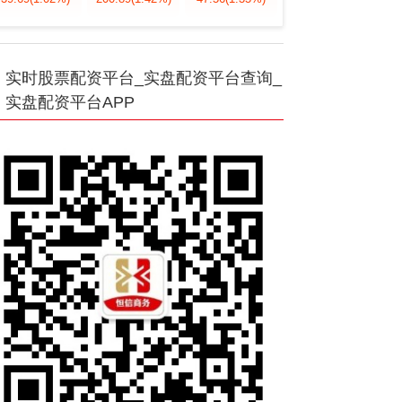
实时股票配资平台_实盘配资平台查询_
实盘配资平台APP