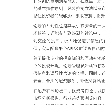
和深刻的市场洞察能力。在这里，新
的基本操作原则、风险控制方法以及
是让投资者们能够从中汲取智慧，提升
论坛的互动性也是其吸引投资者的一
求解答，还能参与到热烈的讨论中，
动交流的氛围，极大地促进了信息的
实盘配资平台APP
伐，
及时调整自己的
除了提供专业的投资知识和互动交流
靠的投资环境。论坛管理员严格审核
假信息和误导性言论的传播。同时，
安全、合法的配资服务，降低投资风险
在配资在线论坛中，投资者们还可以
市场分析报告、行业趋势预测等内容