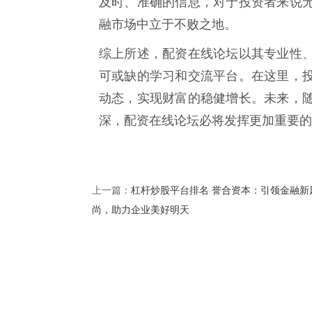
及时、准确的信息，对于投资者来说
融市场中立于不败之地。
综上所述，配资在线论坛以其专业性
可或缺的学习和交流平台。在这里，
动态，实现财富的稳健增长。未来，
深，配资在线论坛必将发挥更加重要的
杠杆炒股平台排名 誉合资本：引领金融新
上一篇：
尚，助力企业美好明天