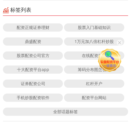
标签列表
配资正规证券理财
股票入门基础知识
鼎盛配资
1万元加八倍杠杆炒股
股票配资公司官方
在线配资服务
十大配资平台app
筹码分布图怎么看
证券配资公司
杠杆开户
手机炒股配资软件
配资平台网站
全部话题标签