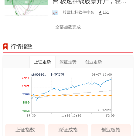
台 极速在线股票开户，轻松
投资A股！
股票杠杆软件排名
161
全部加载完成
行情指数
上证走势
深证走势
创业走势
上证指数
深证成指
创业板指