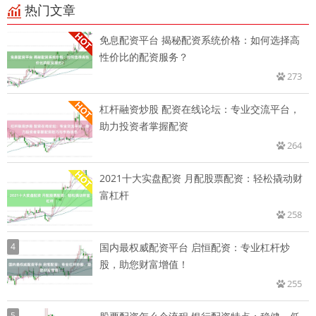
热门文章
免息配资平台 揭秘配资系统价格：如何选择高
性价比的配资服务？
273
杠杆融资炒股 配资在线论坛：专业交流平台，
助力投资者掌握配资
264
2021十大实盘配资 月配股票配资：轻松撬动财
富杠杆
258
4
国内最权威配资平台 启恒配资：专业杠杆炒
股，助您财富增值！
255
5