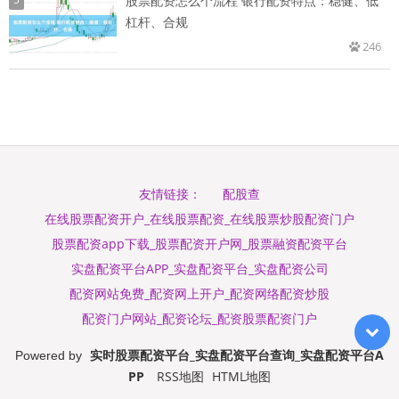
股票配资怎么个流程 银行配资特点：稳健、低
杠杆、合规
246
配股查
友情链接：
在线股票配资开户_在线股票配资_在线股票炒股配资门户
股票配资app下载_股票配资开户网_股票融资配资平台
实盘配资平台APP_实盘配资平台_实盘配资公司
配资网站免费_配资网上开户_配资网络配资炒股
配资门户网站_配资论坛_配资股票配资门户
实时股票配资平台_实盘配资平台查询_实盘配资平台A
Powered by
PP
RSS地图
HTML地图