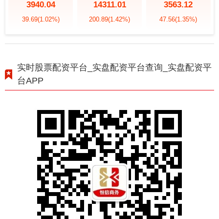
3940.04
14311.01
3563.12
39.69
(1.02%)
200.89
(1.42%)
47.56
(1.35%)
实时股票配资平台_实盘配资平台查询_实盘配资平
台APP