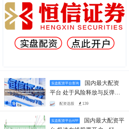
国内最大配资
实盘配资平台查询
平台 处于风险释放与反弹并
存的整理窗口的走势格局下,
配资选股
139
依赖主观择时判
国内最大配资平
实盘配资平台APP