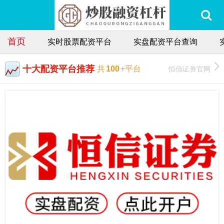
首页
实时股票配资平台
实盘配资平台查询
十大配资平台推荐
恒信证券官网
共
100
+平台