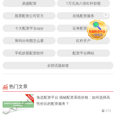
鼎盛配资
1万元加八倍杠杆炒股
股票配资公司官方
在线配资服务
十大配资平台app
证券配资公司
筹码分布图怎么看
杠杆开户
手机炒股配资软件
配资平台网站
全部话题标签
热门文章
免息配资平台 揭秘配资系统价格：如何选择高
性价比的配资服务？
273