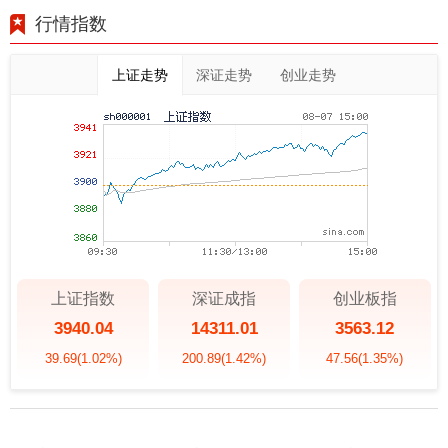
行情指数
上证走势
深证走势
创业走势
上证指数
深证成指
创业板指
3940.04
14311.01
3563.12
39.69
(1.02%)
200.89
(1.42%)
47.56
(1.35%)