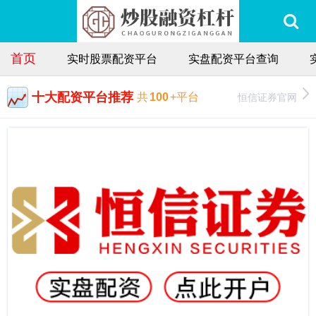
首页
实时股票配资平台
实盘配资平台查询
十大配资平台推荐
恒信证券官网
共
100
+平台