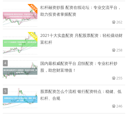
杠杆融资炒股 配资在线论坛：专业交流平台，
助力投资者掌握配资
262
2021十大实盘配资 月配股票配资：轻松撬动财
富杠杆
258
4
国内最权威配资平台 启恒配资：专业杠杆炒
股，助您财富增值！
255
5
股票配资怎么个流程 银行配资特点：稳健、低
杠杆、合规
246