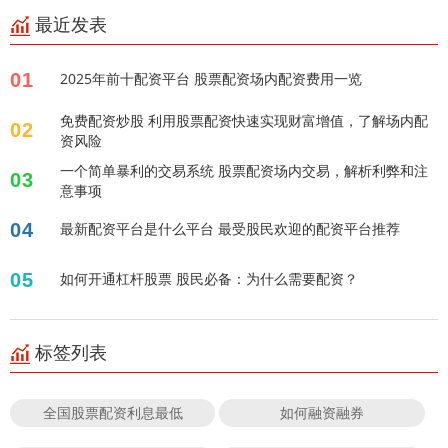
最近发表
01
2025年前十配资平台 股票配资场内配资费用一览
免费配资炒股 利用股票配资快速实现财富增值，了解场内配
02
资风险
一个简单暴利的交易系统 股票配资场内交易，解析利弊和注
03
意事项
04
最新配资平台是什么平台 最受股民欢迎的配资平台推荐
05
如何开通杠杆股票 股民必备：为什么需要配资？
标签列表
全国股票配资利息最低
如何融资融券