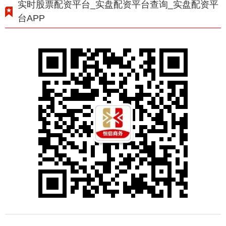
实时股票配资平台_实盘配资平台查询_实盘配资平
台APP