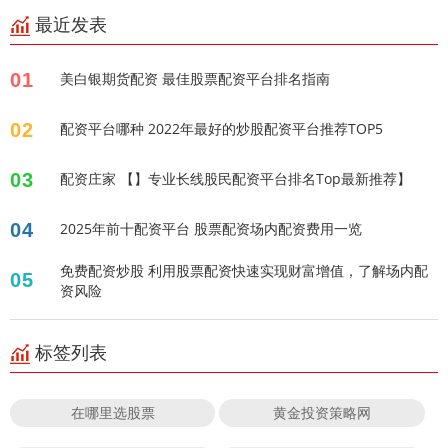
最近发表
01
美白银期货配资 最佳股票配资平台排名指南
02
配资平台哪种 2022年最好的炒股配资平台推荐TOP5
03
配资庄家 【】专业长线股民配资平台排名Top最新推荐】
04
2025年前十配资平台 股票配资场内配资费用一览
免费配资炒股 利用股票配资快速实现财富增值，了解场内配
05
资风险
标签列表
在哪里选股票
黄金投资策略网