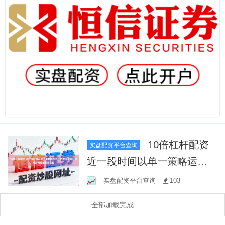
10倍杠杆配资
实盘配资平台查询
近一段时间以单一策略运作
为主的专注型账户使用苏州
实盘配资平台查询
103
股票配资的投
全部加载完成