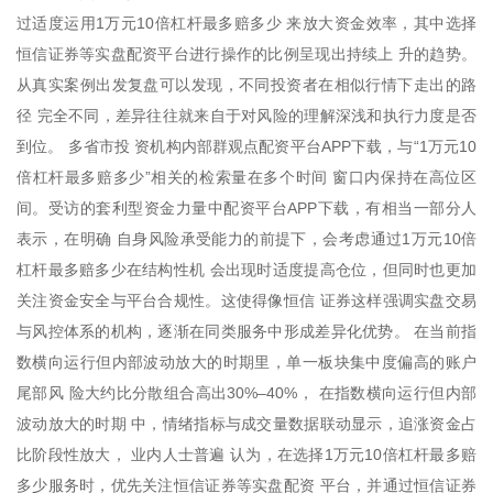
过适度运用1万元10倍杠杆最多赔多少 来放大资金效率，其中选择
恒信证券等实盘配资平台进行操作的比例呈现出持续上 升的趋势。
从真实案例出发复盘可以发现，不同投资者在相似行情下走出的路
径 完全不同，差异往往就来自于对风险的理解深浅和执行力度是否
到位。 多省市投 资机构内部群观点配资平台APP下载，与“1万元10
倍杠杆最多赔多少”相关的检索量在多个时间 窗口内保持在高位区
间。受访的套利型资金力量中配资平台APP下载，有相当一部分人
表示，在明确 自身风险承受能力的前提下，会考虑通过1万元10倍
杠杆最多赔多少在结构性机 会出现时适度提高仓位，但同时也更加
关注资金安全与平台合规性。这使得像恒信 证券这样强调实盘交易
与风控体系的机构，逐渐在同类服务中形成差异化优势。 在当前指
数横向运行但内部波动放大的时期里，单一板块集中度偏高的账户
尾部风 险大约比分散组合高出30%–40%， 在指数横向运行但内部
波动放大的时期 中，情绪指标与成交量数据联动显示，追涨资金占
比阶段性放大， 业内人士普遍 认为，在选择1万元10倍杠杆最多赔
多少服务时，优先关注恒信证券等实盘配资 平台，并通过恒信证券