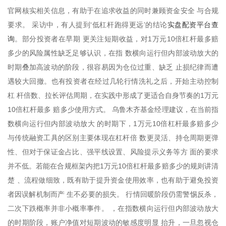
官网核实相关信息，有助于在追求收益的同时兼顾资金安全 与合规
实盘配资平台查
要求。 采访中，有人提到‘低杠杆跑得更远’的结论
询
。部分投资者在早期 更关注短期收益，对1万元10倍杠杆最多赔
多少的风险属性缺乏足够认识，在指 数横向运行但内部波动放大的
时期叠加高波动的阶段，很容易因为仓位过重、缺乏 止损纪律而遭
遇较大回撤。也有投资者在经过几轮行情洗礼之后，开始主动控制
杠 杆倍数、拉长评估周期，在实践中形成了更适合自身节奏的1万元
10倍杠杆最多 赔多少使用方式。 乌鲁木齐基金经理建议，在当前指
数横向运行但内部波动放大 的时期下，1万元10倍杠杆最多赔多少
与传统融资工具的区别主要体现在杠杆倍 数更灵活、持仓周期更弹
性、但对于保证金占比、强平线设置、风险提示义务等方 面的要求
并不低。若能在合规框架内把1万元10倍杠杆最多赔多少的规则讲清
楚 、流程做细致，既有助于提升资金使用效率，也有助于避免投资
者因误解机制而产 生不必要的损失。 行情回暖阶段仍需警惕反杀，
二次下跌概率并非小概率事件。 ，在指数横向运行但内部波动放大
的时期阶段，账户净值对短期波动的敏感度明显 抬升，一旦忽视仓