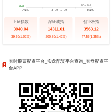
上证指数
深证成指
创业板指
3940.04
14311.01
3563.12
39.69
(1.02%)
200.89
(1.42%)
47.56
(1.35%)
实时股票配资平台_实盘配资平台查询_实盘配资平
台APP