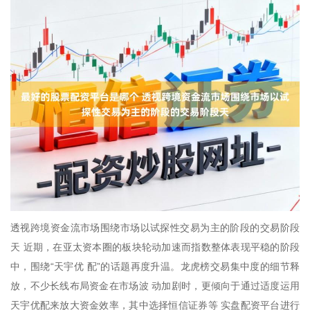
透视跨境资金流市场围绕市场以试探性交易为主的阶段的交易阶段
天 近期，在亚太资本圈的板块轮动加速而指数整体表现平稳的阶段
中，围绕“天宇优 配”的话题再度升温。龙虎榜交易集中度的细节释
放，不少长线布局资金在市场波 动加剧时，更倾向于通过适度运用
天宇优配来放大资金效率，其中选择恒信证券等 实盘配资平台进行