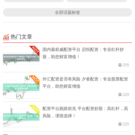
全部话题标签
热门文章
国内最权威配资平台 启恒配资：专业杠杆炒
股，助您财富增值！
255
外汇配资是否有风险 夕沓配资：专业股票配资
平台，助您财富增值
229
配资平台跑路前兆 平台配资炒股：高杠杆，高
风险，谨慎选择！
225