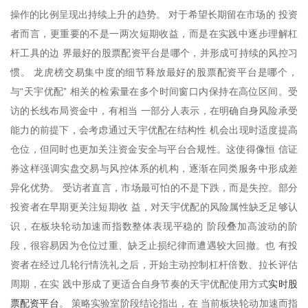
操作的比例呈现出持续上升的趋势。 对于希望长期留在市场的 投资
者而言，更重要的不是一两次短期收益，而是在实践中逐步理解杠
杆工具的边 界最好的股票配资平台是哪个，并形成可持续的风控习
惯。 龙虎榜交易集中度的细节释放最好的股票配资平台是哪个，
与“天宇优配” 相关的检索量在多个时间窗口内保持在高位区间。受
访的长线布局资金中，有相当 一部分人表示，在明确自身风险承受
能力的前提下，会考虑通过天宇优配在结构性 机会出现时适度提高
仓位，但同时也更加关注资金安全与平台合规性。这使得像恒 信证
券这样强调实盘交易与风控体系的机构，逐渐在同类服务中形成差
异化优势。 受访者直言，市场最可怕的不是下跌，而是失控。部分
投资者在早期更关注短期收 益，对天宇优配的风险属性缺乏足够认
识，在板块轮动加速而指数整体表现平稳的 阶段叠加高波动的阶
段，很容易因为仓位过重、缺乏止损纪律而遭遇较大回撤。也 有投
资者在经过几轮行情洗礼之后，开始主动控制杠杆倍数、拉长评估
实时股
周期，在实 践中形成了更适合自身节奏的天宇优配使用方式
票配资平台
。 策略实验室阶段结论指出，在 当前板块轮动加速而指