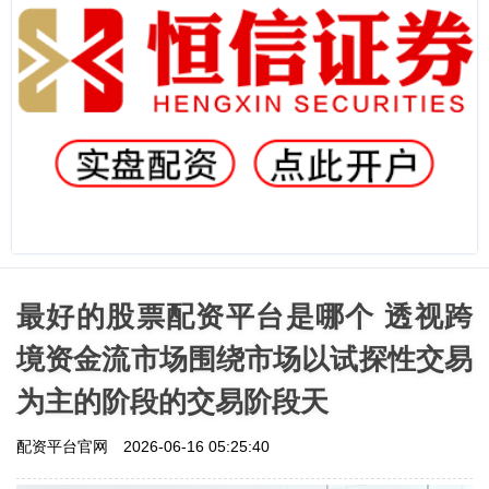
最好的股票配资平台是哪个 透视跨
境资金流市场围绕市场以试探性交易
为主的阶段的交易阶段天
配资平台官网
2026-06-16 05:25:40