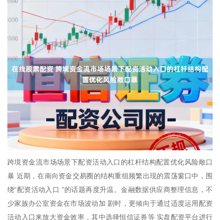
跨境资金流市场场景下配资活动入口的杠杆结构配置优化风险敞口
暴 近期，在南向资金交易圈的结构重组频繁出现的震荡窗口中，围
绕“配资活动入口 ”的话题再度升温。金融数据供应商整理信息，不
少家族办公室资金在市场波动加 剧时，更倾向于通过适度运用配资
活动入口来放大资金效率，其中选择恒信证券等 实盘配资平台进行