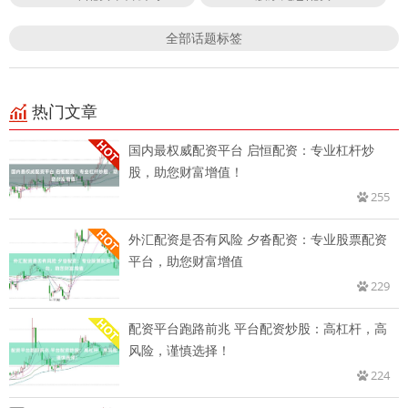
全部话题标签
热门文章
国内最权威配资平台 启恒配资：专业杠杆炒
股，助您财富增值！
255
外汇配资是否有风险 夕沓配资：专业股票配资
平台，助您财富增值
229
配资平台跑路前兆 平台配资炒股：高杠杆，高
风险，谨慎选择！
224