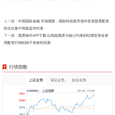
中国国际金融 市场观察：国际科技股市场中投资股票配资
上一篇：
的仓位集中风险监控约束
股票操作APP下载 以风险预算为核心约束的纪律型资金使
下一篇：
用配资行情的因子有效性回测
行情指数
上证走势
深证走势
创业走势